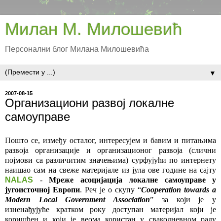
Милан М. Милошевић
Персонални блог Милана Милошевића
▼
2007-08-15
Организациони развој локалне
самоуправе
Пошто се, између осталог, интересујем и бавим и питањима
развоја организације и организационог развоја (слични
појмови са различитим значењима) сурфујући по интернету
наишао сам на свеже материјале из јула ове године на сајту
NALAS
-
Мреже асоцијација локалне самоуправе у
југоисточној Европи
. Реч је о скупу “
Cooperation towards a
Modern Local Government Association
” за који је у
изненађујуће кратком року доступан материјал који је
коришћен и који је веома користан у свакодневном раду