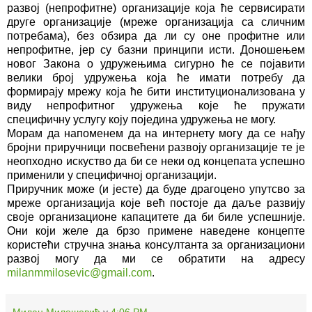
развој (непрофитне) организације која ће сервисирати
друге организације (мреже организација са сличним
потребама), без обзира да ли су оне профитне или
непрофитне, јер су базни принципи исти. Доношењем
новог Закона о удружењима сигурно ће се појавити
велики број удружења која ће имати потребу да
формирају мрежу која ће бити институционализована у
виду непрофитног удружења које ће пружати
специфичну услугу коју поједина удружења не могу.
Морам да напоменем да на интернету могу да се нађу
бројни приручници посвећени развоју организације те је
неопходно искуство да би се неки од концепата успешно
применили у специфичној организацији.
Приручник може (и јесте) да буде драгоцено упутсво за
мреже организација које већ постоје да даље развију
своје организационе капацитете да би биле успешније.
Они који желе да брзо примене наведене концепте
користећи стручна знања консултанта за организациони
развој могу да ми се обратити на адресу
milanmmilosevic@gmail.com
.
Милан Милошевић
у
4:06 PM