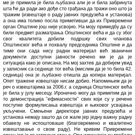
ме је примила је била љубазна али је и била забринута
шта ће да ради ако дође сто грађана да тражи оно што ја
тражим (извештаје о раду јавних предузећа и установа)
а она има толико посла приметивши да их Привремени
орган Општине још није усвојио. На моју примедбу да су
били предмет разматрања Општинског већа и да су због
свог квалитета добили подршку свих чланова
Општинског већа и похвалу председника Општине и да
тиме они сада нису радни материјал већ званични
документи доступни јавности речено ми је да је
ситуација како је описана. На мој захтев да добијем увид
у записник са седнице тог већа (мислим да је то била 42.
седница) она је љубазно отишла да копира материјал.
Опет тражене извештаје нисам добио. Напомињем да је
реч о извештајима за 2006.г. а седница Општинског већа
је била у јулу месецу. Иронично могу да приметим да је
то демонстрација "ефикасности" свих који су у речене
поступке формулисања извештаја и њиховог усвајања
укључени. Смењени директори јавних предузећа и
установа немају зашто да се жале јер једну важну радну
обавезу не испоштоваше (благовремено и квалитено
извештавање о свом раду). Не кривим Привремени