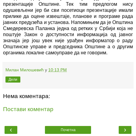
презентације Општине. Тек тим предлогом нису
одушевљени јер би сви посетиоци презентације имали
прилике да оцене извештаје, планове и програме рада
јавних предузећа и установа. Напомињем да је Општина
Смедеревска Паланка једна од ретких у Србији која не
поштује Закон о доступности информација од јавног
значаја јер још увек није урађен информатор о раду
Општинске управе и председника Општине а о другим
органима локалне самоуправе да не говорим.
Милан Милошевић
у
10:13 PM
Дели
Нема коментара:
Постави коментар
‹
›
Почетна