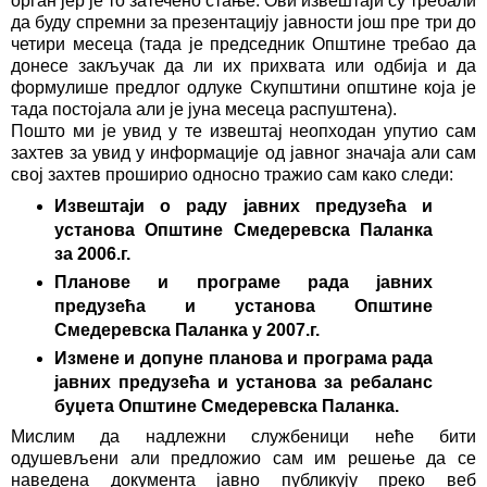
орган јер је то затечено стање. Ови извештаји су требали
да буду спремни за презентацију јавности још пре три до
четири месеца (тада је председник Општине требао да
донесе закључак да ли их прихвата или одбија и да
формулише предлог одлуке Скупштини општине која је
тада постојала али је јуна месеца распуштена).
Пошто ми је увид у те извештај неопходан упутио сам
захтев за увид у информације од јавног значаја али сам
свој захтев проширио односно тражио сам како следи:
Извештаји о раду јавних предузећа и
установа Општине Смедеревска Паланка
за 2006.г.
Планове и програме рада јавних
предузећа и установа Општине
Смедеревска Паланка у 2007.г.
Измене и допуне планова и програма рада
јавних предузећа и установа за ребаланс
буџета Општине Смедеревска Паланка.
Мислим да надлежни службеници неће бити
одушевљени али предложио сам им решење да се
наведена документа јавно публикују преко веб