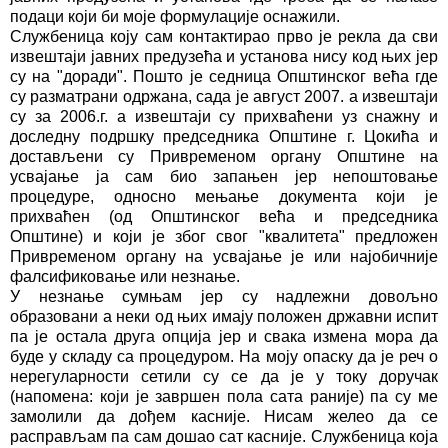
подаци који би моје формулације оснажили.
Службеница коју сам контактирао прво је рекла да сви
извештаји јавних предузећа и установа нису код њих јер
су на "доради". Пошто је седница Општинског већа где
су разматрани одржана, сада је август 2007. а извештаји
су за 2006.г. а извештаји су прихваћени уз снажну и
доследну подршку председника Општине г. Цокића и
достављени су Привременом органу Општине на
усвајање ја сам био запањен јер непоштовање
процедуре, односно мењање документа који је
прихваћен (од Општинског већа и председника
Општине) и који је због свог "квалитета" предложен
Привременом органу на усвајање је или најобичније
фалсификовање или незнање.
У незнање сумњам јер су надлежни довољно
образовани а неки од њих имају положен државни испит
па је остала друга опција јер и свака измена мора да
буде у складу са процедуром. На моју опаску да је реч о
нерегуларности сетили су се да је у току доручак
(напомена: који је завршен пола сата раније) па су ме
замолили да дођем касније. Нисам желео да се
расправљам па сам дошао сат касније. Службеница која