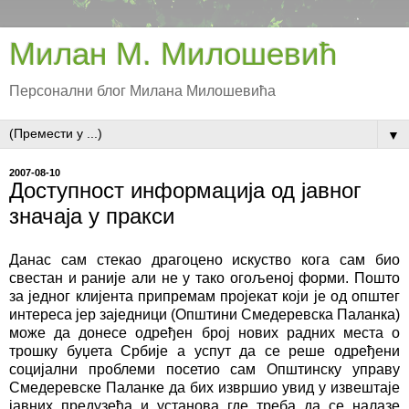
Милан М. Милошевић
Персонални блог Милана Милошевића
▼
2007-08-10
Доступност информација од јавног
значаја у пракси
Данас сам стекао драгоцено искуство кога сам био
свестан и раније али не у тако огољеној форми. Пошто
за једног клијента припремам пројекат који је од општег
интереса јер заједници (Општини Смедеревска Паланка)
може да донесе одређен број нових радних места о
трошку буџета Србије а успут да се реше одређени
социјални проблеми посетио сам Општинску управу
Смедеревске Паланке да бих извршио увид у извештаје
јавних предузећа и установа где треба да се налазе