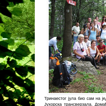
Тринаестог јула био сам на је
Јухорска трансверзала. Дома