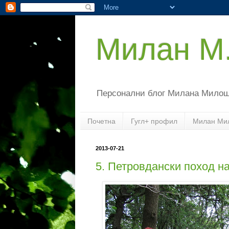
Милан М
Персонални блог Милана Мило
Почетна
Гугл+ профил
Милан Ми
2013-07-21
5. Петровдански поход н