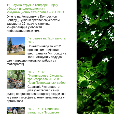
15. научно-стручна конференција у
области информационих и
комуникационих технологија – YU INFO
Јуче је на Копаонику, у Конгресном
центру „Сунчани врхови“ са успехом
завршена 15. научно-стручна
конференција у области
информационих и ком...
Летовање на Тари августа
2012.
Почетком августа 2012.
провео сам пријатних
шест дана на Митровцу на
Тари. Имајући у виду да
сам направио неколико албума са
фотографиј...
2012-07-14:
Планинарење: Јухорска
трансверзала 2012. и
Први Петровдански сабор
Са акције Четрнаестог
јула учествовао сам у
једној пријатној планинарској акцији која
је у многим својим елементима новост у
организова...
2012-07-11: Обилазак
манастира "Моравске