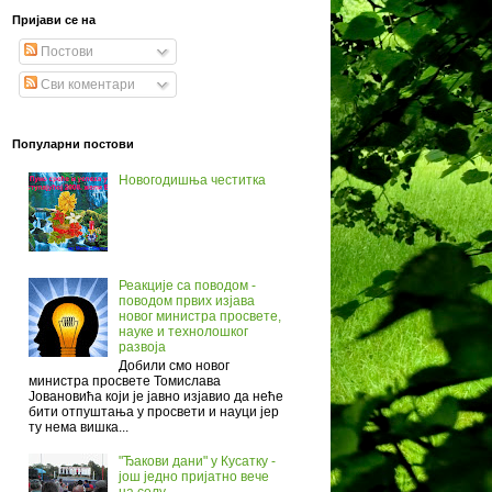
Пријави се на
Постови
Сви коментари
Популарни постови
Новогодишња честитка
Реакције са поводом -
поводом првих изјава
новог министра просвете,
науке и технолошког
развоја
Добили смо новог
министра просвете Томислава
Јовановића који је јавно изјавио да неће
бити отпуштања у просвети и науци јер
ту нема вишка...
"Ђакови дани" у Кусатку -
још једно пријатно вече
на селу