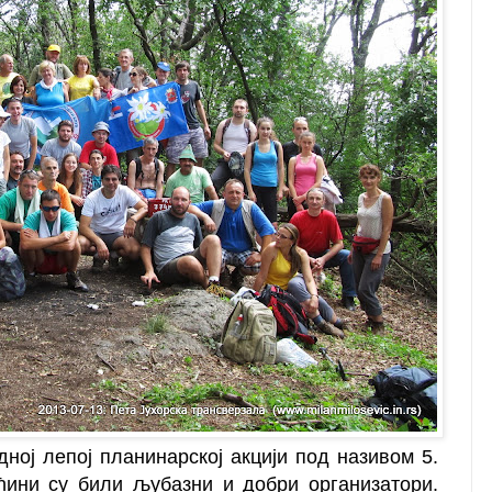
дној лепој планинарској акцији под називом 5.
ћини су били љубазни и добри организатори.