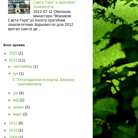
Свете Горе" и пратећих
локалитета
2012-07-11 Обилазак
манастира "Моравске
Свете Горе" уз посету пратећим
локалитетима Једанаестог јула 2012.
кретао сам се де...
Блог архива
►
2025
(1)
▼
2013
(11)
►
септембар
(1)
▼
јул
(1)
5. Петровдански поход на Јухорску
трансверзалу
►
јун
(4)
►
мај
(1)
►
април
(2)
►
март
(2)
►
2012
(6)
►
2010
(1)
►
2009
(2)