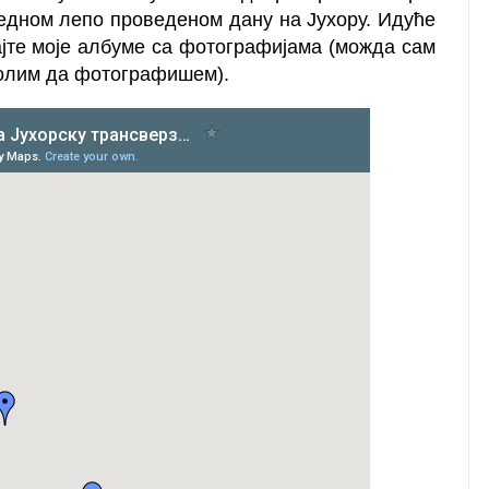
едном лепо проведеном дану на Јухору. Идуће
ајте моје албуме са фотографијама (можда сам
волим да фотографишем).