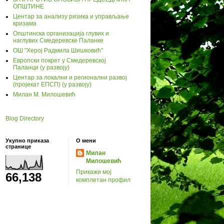
ОПШТИНЕ
Центар за анализу ризика и управљање
кризама
Општинска организација глувих и
наглувих Смедеревске Паланке
ОШ "Херој Радмила Шишковић"
Европски покрет у Смедеревској
Паланци (у развоју)
Центар за локални и регионални развој
(пројекат ЕПСП) (у развоју)
Милан М. Милошевић
Blog Directory
Укупно приказа
О мени
странице
Милан
Милошевић
Прикажи мој
66,138
комплетан профил