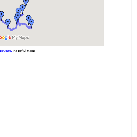
сверзалу
на већој мапи