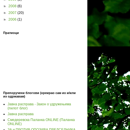
►
2008
(6)
►
2007
(20)
►
2006
(1)
Пратиоци
Препоручени блогови (креирао сам их и/или
их одржавам)
Јавна расправа - Закон о удружењима
(пилот блог)
Јавна расправа
Смедеревска Паланка ONLINE (Паланка
ONLINE)
ЗА и ПРОТИВ ОПОЗИВА ПРЕДСЕДНИКА