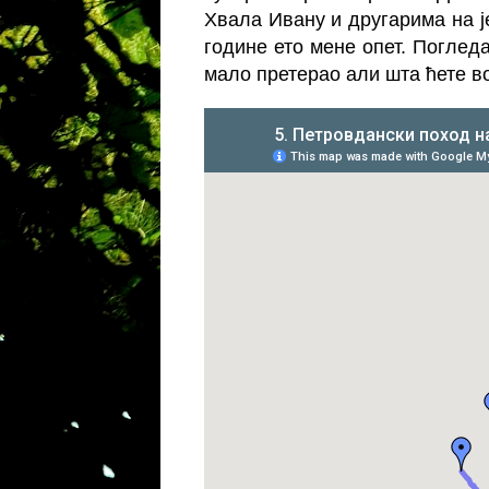
Хвала Ивану и другарима на ј
године ето мене опет. Поглед
мало претерао али шта ћете 