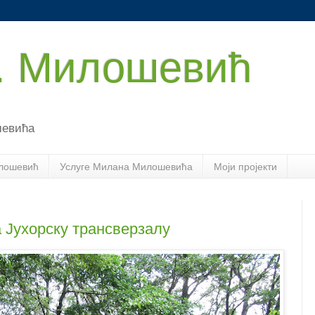
. Милошевић
шевића
лошевић
Услуге Милана Милошевића
Моји пројекти
а Јухорску трансверзалу