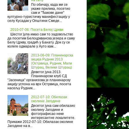
По обичају, када ми се
укаже прилика, посетио
сам и "Ђакове дане"
културно-туристичку манифестацију у
селу Кусадак у Општини Смеде...
2010-07-06: Посета Белој Цркви
Шестог јула имао сам то задовољство
да посетим Белоцркванска језера и саму
Белу Цркву, градић у Банату. Док су се
колеге одмарале у Ауто кам...
2013-06-09: Планинарска
акција Рудник 2013
(Острвица, Рудник, Мали
Штурац, Велики Штурац)
Деветог јуна 2013.
Планинарски клуб СД
"Јасеница" организова је планинарску
акцију успона на врх Острвица, посета
насељу Рудник...
2012-07-10: Обилазак
околине Јагодине
Десетог јуна сам обилазио
околину Јагодине и
фотографисао неке
интересантне локалитете.
Прикажи 2012-07-10: Обилазак околине
Јагодине на в...