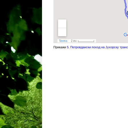
Прикажи
5. Петровдански поход на Јухорску тран