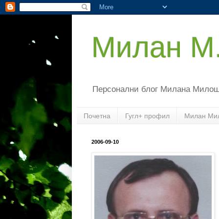
Милан М
Персонални блог Милана Мило
Почетна
Гугл+ профил
Милан Ми
2006-09-10