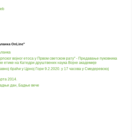
web
аланка OnLine"
аланка
рпског војног етоса у Првом светском рату" - Предавање пуковника
не етике на Катедри друштвених наука Војне академије
ној браћи у Црној Гори 9.2.2020. у 17 часова у Смедеревској
рта 2014.
Бадњи дан, Бадње вече