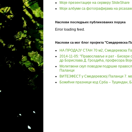
Моје презентације на серверу SlideShare
Моји албуми са фотографијама на picasa
Наслови последњих публикованих порука
Error loading feed.
Наслови са мог блог пројекта "Смедеревска П
НА ПРОДАЈУ СТАН 70 м2, Смедеревска П
2014-11-05: "Православље и рат - Бисери с
др Борислава Д. Гроздића, професора Вој
Молитвени скуп поводом подршке православ
Паланци
ВИТЕЗФЕСТ у Смедеревској Паланци 7. ма
Божићни празници код Срба – Туциндан, 