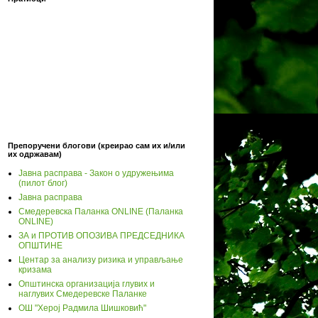
Препоручени блогови (креирао сам их и/или
их одржавам)
Јавна расправа - Закон о удружењима
(пилот блог)
Јавна расправа
Смедеревска Паланка ONLINE (Паланка
ONLINE)
ЗА и ПРОТИВ ОПОЗИВА ПРЕДСЕДНИКА
ОПШТИНЕ
Центар за анализу ризика и управљање
кризама
Општинска организација глувих и
наглувих Смедеревске Паланке
ОШ "Херој Радмила Шишковић"