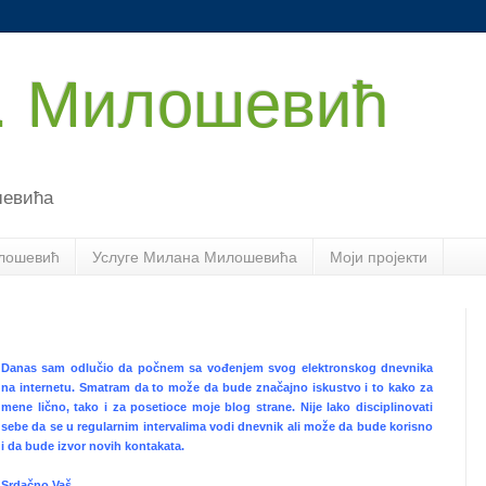
. Милошевић
шевића
лошевић
Услуге Милана Милошевића
Моји пројекти
Danas sam odlučio da počnem sa vođenjem svog elektronskog dnevnika
na internetu. Smatram da to može da bude značajno iskustvo i to kako za
mene lično, tako i za posetioce moje blog strane. Nije lako disciplinovati
sebe da se u regularnim intervalima vodi dnevnik ali može da bude korisno
i da bude izvor novih kontakata.
Srdačno Vaš,