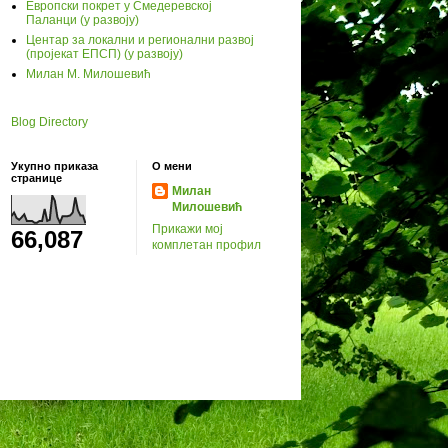
Европски покрет у Смедеревској
Паланци (у развоју)
Центар за локални и регионални развој
(пројекат ЕПСП) (у развоју)
Милан М. Милошевић
Blog Directory
Укупно приказа
О мени
странице
Милан
Милошевић
Прикажи мој
66,087
комплетан профил