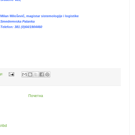
Milan Milošević, magistar sistemologije i logistike
Smederevska Palanka
Telefon: 381 (0)64/1904460
ар:
Почетна
ribd