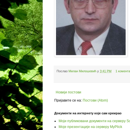
Послао
Милан Милошевић
у
3:41 PM
1 комент
Новији постови
Пријавите се на:
Постови (Atom)
Документи на интернету које сам креирао
Моји публиковани документи на серверу Sc
Моје презентације на серверу MyPlick