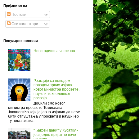
Пријави се на
Постови
Сви коментари
Популарни постови
Новогодишња честитка
Реакције са поводом -
поводом првих изјава
новог министра просвете,
науке и технолошког
развоја
Добили смо новог
министра просвете Томислава
Јовановића који је јавно изјавио да неће
бити отпуштања у просвети и науци јер
ту нема вишка...
"Ђакови дани" у Кусатку -
још једно пријатно вече
на селу