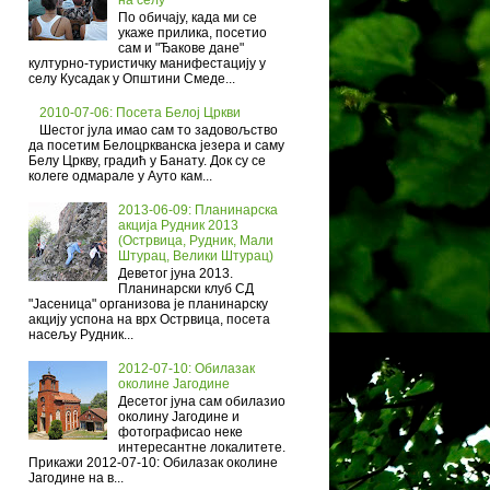
По обичају, када ми се
укаже прилика, посетио
сам и "Ђакове дане"
културно-туристичку манифестацију у
селу Кусадак у Општини Смеде...
2010-07-06: Посета Белој Цркви
Шестог јула имао сам то задовољство
да посетим Белоцркванска језера и саму
Белу Цркву, градић у Банату. Док су се
колеге одмарале у Ауто кам...
2013-06-09: Планинарска
акција Рудник 2013
(Острвица, Рудник, Мали
Штурац, Велики Штурац)
Деветог јуна 2013.
Планинарски клуб СД
"Јасеница" организова је планинарску
акцију успона на врх Острвица, посета
насељу Рудник...
2012-07-10: Обилазак
околине Јагодине
Десетог јуна сам обилазио
околину Јагодине и
фотографисао неке
интересантне локалитете.
Прикажи 2012-07-10: Обилазак околине
Јагодине на в...