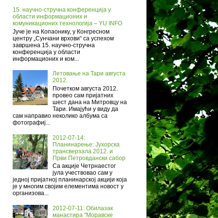
15. научно-стручна конференција у
области информационих и
комуникационих технологија – YU INFO
Јуче је на Копаонику, у Конгресном
центру „Сунчани врхови“ са успехом
завршена 15. научно-стручна
конференција у области
информационих и ком...
Летовање на Тари августа
2012.
Почетком августа 2012.
провео сам пријатних
шест дана на Митровцу на
Тари. Имајући у виду да
сам направио неколико албума са
фотографиј...
2012-07-14:
Планинарење: Јухорска
трансверзала 2012. и
Први Петровдански сабор
Са акције Четрнаестог
јула учествовао сам у
једној пријатној планинарској акцији која
је у многим својим елементима новост у
организова...
2012-07-11: Обилазак
манастира "Моравске