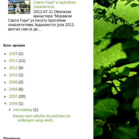
Свете Горе" и пратећих
локалитета
2012-07-11 Обилазак
манастира "Моравске
Свете Горе" уз посету пратећим
локалитетима Једанаестог јула 2012.
кретао сам се де...
Блог архива
►
2025
(1)
►
2013
(11)
►
2012
(6)
►
2010
(1)
►
2009
(2)
►
2008
(6)
►
2007
(20)
▼
2006
(1)
▼
септембар
(1)
Danas sam odlučio da počnem sa
vođenjem svog elekt...
Пратиоци