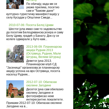
По обичају, када ми се
укаже прилика, посетио
сам и "Ђакове дане"
културно-туристичку манифестацију у
селу Кусадак у Општини Смеде...
2010-07-06: Посета Белој Цркви
Шестог јула имао сам то задовољство
да посетим Белоцркванска језера и саму
Белу Цркву, градић у Банату. Док су се
колеге одмарале у Ауто кам...
2013-06-09: Планинарска
акција Рудник 2013
(Острвица, Рудник, Мали
Штурац, Велики Штурац)
Деветог јуна 2013.
Планинарски клуб СД
"Јасеница" организова је планинарску
акцију успона на врх Острвица, посета
насељу Рудник...
2012-07-10: Обилазак
околине Јагодине
Десетог јуна сам обилазио
околину Јагодине и
фотографисао неке
интересантне локалитете.
Прикажи 2012-07-10: Обилазак околине
Јагодине на в...