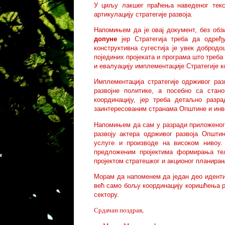
У циљу лакшег праћења наведеног текс
артикулацију стратегије развоја.
Напомињем да је овај документ, без обз
допуне
јер Стратегија треба да одређ
конструктивна сугестија је увек добро
појединих пројеката и програма што треба
и евалуацију имплементације Стратегије к
Имплементација стратегије одрживог ра
развојне политике, а посебно са стан
координацију, јер треба детаљно разра
заинтересованим странама Општине и инве
Напомињем да сам у разради приложеног
развоју актера одрживог развоја Општи
услуге и производе на високом нивоу. 
предложеним пројектима формирања тел
пројектом стратешког и акционог планира
Морам да напоменем да један део идентиф
већ само бољу координацију коришћења р
сектору.
Срдачан поздрав,