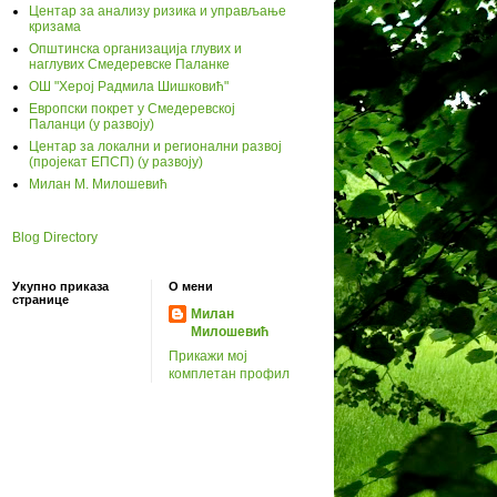
Центар за анализу ризика и управљање
кризама
Општинска организација глувих и
наглувих Смедеревске Паланке
ОШ "Херој Радмила Шишковић"
Европски покрет у Смедеревској
Паланци (у развоју)
Центар за локални и регионални развој
(пројекат ЕПСП) (у развоју)
Милан М. Милошевић
Blog Directory
Укупно приказа
О мени
странице
Милан
Милошевић
Прикажи мој
комплетан профил