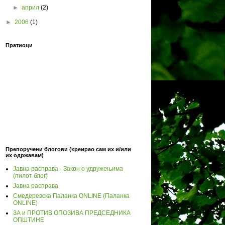
►
април
(2)
►
2006
(1)
Пратиоци
Препоручени блогови (креирао сам их и/или
их одржавам)
Јавна расправа - Закон о удружењима
(пилот блог)
Јавна расправа
Смедеревска Паланка ONLINE (Паланка
ONLINE)
ЗА и ПРОТИВ ОПОЗИВА ПРЕДСЕДНИКА
ОПШТИНЕ