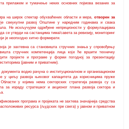
та прилажем и тумачење неких основних појмова везаних за
ира на широк спектар обухваћених области и мера,
отворен за
ује свеукупни развој Општине у наредним годинама и свака
дошла. Не искључујем одређене непрецизности у формулацијама
 да се утврди на састанцима тима/савета за ревизију, мониторинг
оји је неопходно хитно формирати.
звоја је захтевна са становишта стручних знања у спровођењу
овишта стручних компетенција лица које ће вршити техничку
дити пројекте и програме у форми погодној за презентацију
ститорима (јавним и приватним).
 документа водио рачуна о институционалном и организационом
не у циљу развоја њиховог капацитета да корисницима пруже
Области у којима нема секторских стратегија развоја су са
а за израду стратешког и акционог плана развоја сектора и
ња.
икованих програма и пројеката не захтева значајнија средства
асположивих ресурса (људских пре свега) у јавном и приватном