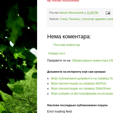
мр Милан Милошевић
Послао
Милан Милошевић
у
11:08 PM
Лабеле:
Смед. Паланка
,
стратегија одрживог разв
Нема коментара:
Постави коментар
Новији пост
Пријавите се на:
Објављивање коментара (A
Документи на интернету које сам креирао
Моји публиковани документи на серверу Sc
Моје презентације на серверу MyPlick
Моје презентације на серверу SlideShare
Моји албуми са фотографијама на picasa
Наслови последњих публикованих порука
Error loading feed.