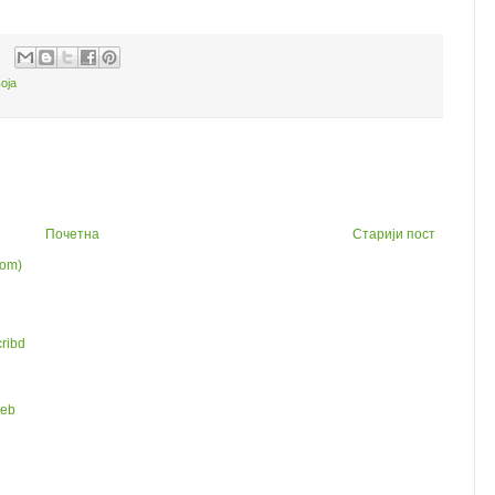
оја
Почетна
Старији пост
tom)
ribd
web