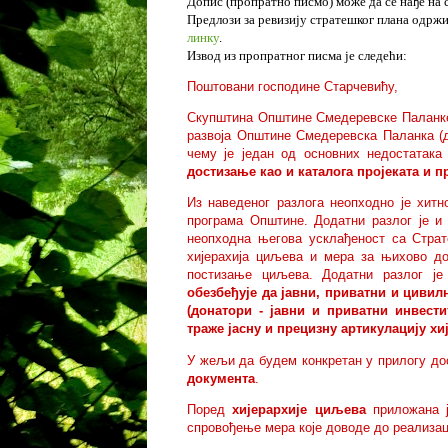
Допис (пропратно писмо) може да се нађе на
Предлози за ревизију стратешког плана одржи
линку
.
Извод из пропратног писма је следећи:
Поштовани господине Старчевићу,
Скупштина Општине Смедеревске Паланке ј
развоја Општине Смедеревска Паланка (д
чему је један од основних недостатак
достизање као и каталога пројеката и п
Из наведеног разлога неопходно је хитно
програма Општине. Додатни разлог је и
неопходна његова усклађеност са Страте
хијерахија циљева и мера за њихово до
постизање циљева. Додатни разлог је
обезбеђује да јавни, приватни и циви
(донатори - јавни и приватни инвест
траже јасну и прецизну артикулацију х
У жељи да будем конкретан у прилогу д
документа
.
Поред
хијерархије циљева
приложана 
спровођење мера које доводе до реализа