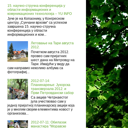
15. научно-стручна конференција у
области информационих и
комуникационих технологија – YU INFO
Јуче је на Копаонику, у Конгресном
центру „Сунчани врхови“ са успехом
завршена 15. научно-стручна
конференција у области
информационих и ком...
Летовање на Тари августа
2012.
Почетком августа 2012.
провео сам пријатних
шест дана на Митровцу на
Тари. Имајући у виду да
сам направио неколико албума са
фотографиј...
2012-07-14:
Планинарење: Јухорска
трансверзала 2012. и
Први Петровдански сабор
Са акције Четрнаестог
јула учествовао сам у
једној пријатној планинарској акцији која
је у многим својим елементима новост у
организова...
2012-07-11: Обилазак
манастира "Моравске