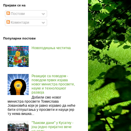
Пријави се на
Постови
Коментари
Популарни постови
Новогодишња честитка
Реакције са поводом -
поводом првих изјава
новог министра просвете,
науке и технолошког
развоја
Добили смо новог
министра просвете Томислава
Јовановића који је јавно изјавио да неће
бити отпуштања у просвети и науци јер
ту нема вишка...
"Ђакови дани" у Кусатку -
још једно пријатно вече
на селу