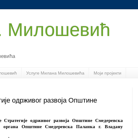
. Милошевић
шевића
лошевић
Услуге Милана Милошевића
Моји пројекти
гије одрживог развоја Општине
је Стратегије одрживог развоја Општине Смедеревска
г органа Општине Смедеревска Паланка г. Владану