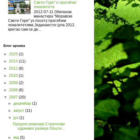
Свете Горе" и пратећих
локалитета
2012-07-11 Обилазак
манастира "Моравске
Свете Горе" уз посету пратећим
локалитетима Једанаестог јула 2012.
кретао сам се де...
Блог архива
►
2025
(1)
►
2013
(11)
►
2012
(6)
►
2010
(1)
►
2009
(2)
►
2008
(6)
▼
2007
(20)
►
децембар
(1)
►
август
(11)
▼
јул
(1)
Предлог ревизије Стратегије
одрживог развоја Општи...
►
мај
(5)