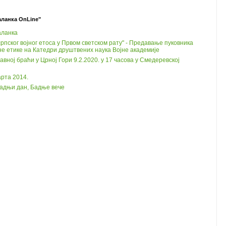
аланка OnLine"
аланка
рпског војног етоса у Првом светском рату" - Предавање пуковника
не етике на Катедри друштвених наука Војне академије
ној браћи у Црној Гори 9.2.2020. у 17 часова у Смедеревској
рта 2014.
Бадњи дан, Бадње вече