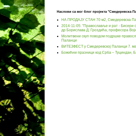
Наслови са мог блог пројекта "Смедеревска П
НА ПРОДАЈУ СТАН 70 м2, Смедеревска П
2014-11-05: "Православље и рат - Бисери с
др Борислава Д. Гроздића, професора Вој
Молитвени скуп поводом подршке православ
Паланци
ВИТЕЗФЕСТ у Смедеревској Паланци 7. ма
Божићни празници код Срба – Туциндан, 