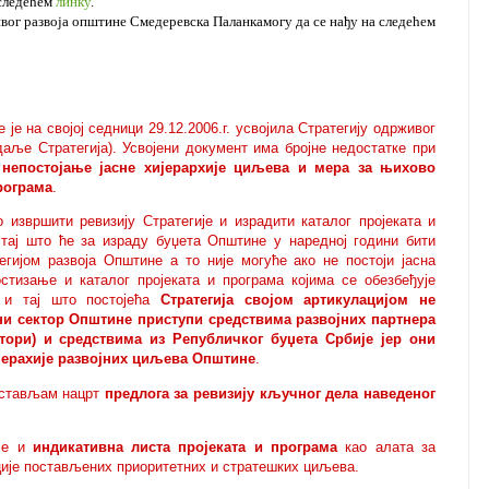
 следећем
линку
.
вог развоја општине Смедеревска Паланкамогу да се нађу на следећем
е на својој седници 29.12.2006.г. усвојила Стратегију одрживог
аље Стратегија). Усвојени документ има бројне недостатке при
а
непостојање јасне хијерархије циљева и мера за њихово
рограма
.
 извршити ревизију Стратегије и израдити каталог пројеката и
 тај што ће за израду буџета Општине у наредној години бити
гијом развоја Општине а то није могуће ако не постоји јасна
стизање и каталог пројеката и програма којима се обезбеђује
 и тај што постојећа
Стратегија својом артикулацијом не
лни сектор Општине приступи средствима развојних партнера
итори) и средствима из Републичког буџета Србије јер они
ијерахије развојних циљева Општине
.
остављам нацрт
предлога за ревизију кључног дела наведеног
је и
индикативна листа пројеката и програма
као алата за
ције постављених приоритетних и стратешких циљева.