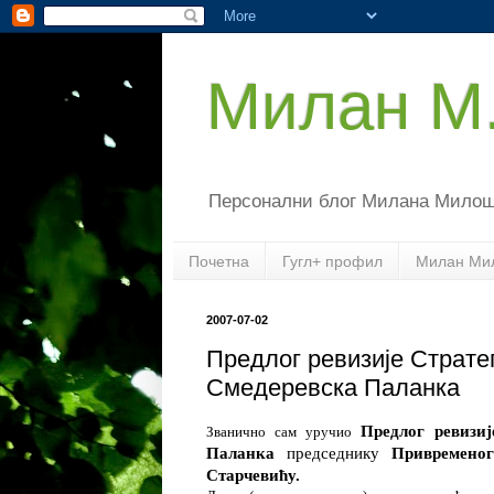
Милан М
Персонални блог Милана Мило
Почетна
Гугл+ профил
Милан Ми
2007-07-02
Предлог ревизије Страте
Смедеревска Паланка‎
Предлог ревизи
Званично сам уручио
Паланка
председнику
Привремено
Старчевићу.